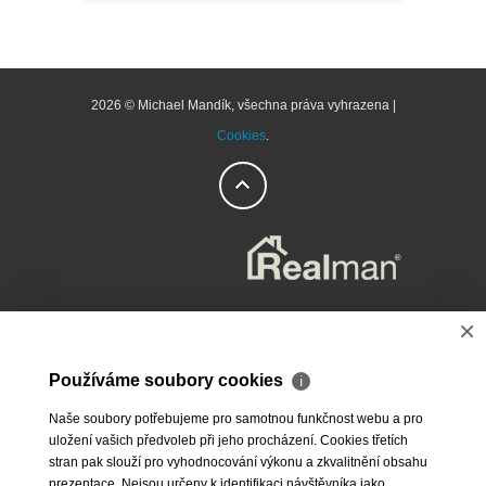
2026 © Michael Mandík, všechna práva vyhrazena |
Cookies
.
×
Používáme soubory cookies
ℹ
Naše soubory potřebujeme pro samotnou funkčnost webu a pro
uložení vašich předvoleb při jeho procházení. Cookies třetích
stran pak slouží pro vyhodnocování výkonu a zkvalitnění obsahu
prezentace. Nejsou určeny k identifikaci návštěvníka jako