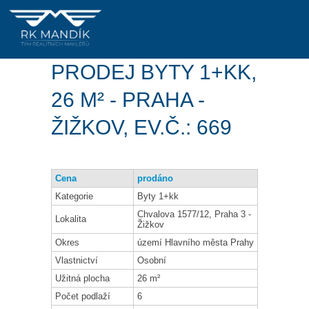
PRODEJ BYTY 1+KK,
26 M² - PRAHA -
ŽIŽKOV, EV.Č.: 669
Cena
prodáno
Kategorie
Byty 1+kk
Chvalova 1577/12, Praha 3 -
Lokalita
Žižkov
Okres
území Hlavního města Prahy
Vlastnictví
Osobní
Užitná plocha
26 m²
Počet podlaží
6