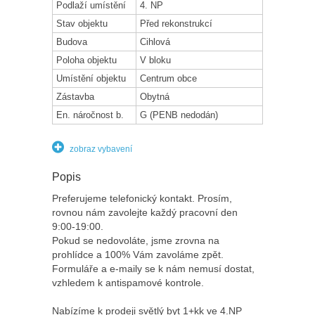
Podlaží umístění
4. NP
Stav objektu
Před rekonstrukcí
Budova
Cihlová
Poloha objektu
V bloku
Umístění objektu
Centrum obce
Zástavba
Obytná
En. náročnost b.
G (PENB nedodán)
zobraz vybavení
Popis
Preferujeme telefonický kontakt. Prosím,
rovnou nám zavolejte každý pracovní den
9:00-19:00.
Pokud se nedovoláte, jsme zrovna na
prohlídce a 100% Vám zavoláme zpět.
Formuláře a e-maily se k nám nemusí dostat,
vzhledem k antispamové kontrole.
Nabízíme k prodeji světlý byt 1+kk ve 4.NP