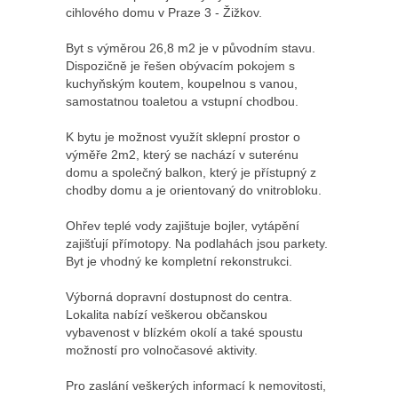
cihlového domu v Praze 3 - Žižkov.
Byt s výměrou 26,8 m2 je v původním stavu.
Dispozičně je řešen obývacím pokojem s
kuchyňským koutem, koupelnou s vanou,
samostatnou toaletou a vstupní chodbou.
K bytu je možnost využít sklepní prostor o
výměře 2m2, který se nachází v suterénu
domu a společný balkon, který je přístupný z
chodby domu a je orientovaný do vnitrobloku.
Ohřev teplé vody zajištuje bojler, vytápění
zajišťují přímotopy. Na podlahách jsou parkety.
Byt je vhodný ke kompletní rekonstrukci.
Výborná dopravní dostupnost do centra.
Lokalita nabízí veškerou občanskou
vybavenost v blízkém okolí a také spoustu
možností pro volnočasové aktivity.
Pro zaslání veškerých informací k nemovitosti,