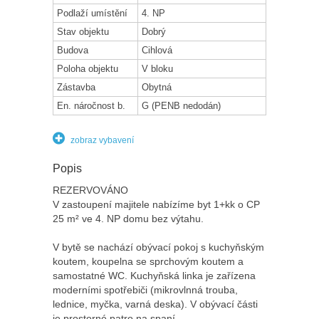
Podlaží umístění
4. NP
Stav objektu
Dobrý
Budova
Cihlová
Poloha objektu
V bloku
Zástavba
Obytná
En. náročnost b.
G (PENB nedodán)
zobraz vybavení
Popis
REZERVOVÁNO ️
V zastoupení majitele nabízíme byt 1+kk o CP
25 m² ve 4. NP domu bez výtahu.
V bytě se nachází obývací pokoj s kuchyňským
koutem, koupelna se sprchovým koutem a
samostatné WC. Kuchyňská linka je zařízena
moderními spotřebiči (mikrovlnná trouba,
lednice, myčka, varná deska). V obývací části
je prostorné patro na spaní.