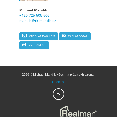
Michael Mandík
+420 725 505 505
mandik@rk-mandik.cz
ODESLAT E-MAILEM
ZASLAT DOTAZ
VYTISKNOUT
2026 © Michael Mandík, všechna práva vyhrazena |
Cookies
.