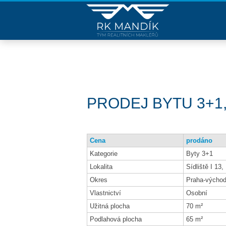
PRODEJ BYTU 3+1, 
Cena
prodáno
Kategorie
Byty 3+1
Lokalita
Sídliště I 13
Okres
Praha-výcho
Vlastnictví
Osobní
Užitná plocha
70 m²
Podlahová plocha
65 m²