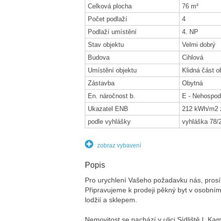
Celková plocha
76 m²
Počet podlaží
4
Podlaží umístění
4. NP
Stav objektu
Velmi dobrý
Budova
Cihlová
Umístění objektu
Klidná část o
Zástavba
Obytná
En. náročnost b.
E - Nehospod
Ukazatel ENB
212 kWh/m2 
podle vyhlášky
vyhláška 78/
zobraz vybavení
Popis
Pro urychlení Vašeho požadavku nás, prosím
Připravujeme k prodeji pěkný byt v osobním 
lodžií a sklepem.
Nemovitost se nachází v ulici Sídliště I, K