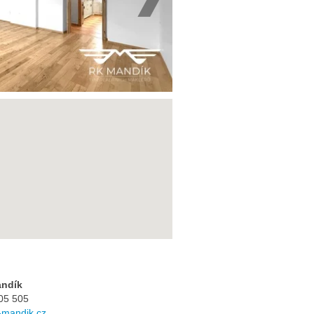
andík
05 505
mandik.cz