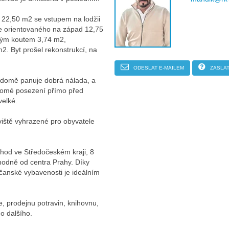
 22,50 m2 se vstupem na lodžii
je orientovaného na západ 12,75
vým koutem 3,74 m2,
2. Byt prošel rekonstrukcí, na
ODESLAT E-MAILEM
ZASLAT
V domě panuje dobrá nálada, a
kromé posezení přímo před
velké.
ště vyhrazené pro obyvatele
hod ve Středočeském kraji, 8
chodně od centra Prahy. Díky
čanské vybavenosti je ideálním
, prodejnu potravin, knihovnu,
o dalšího.