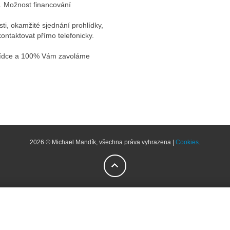
ěn. Možnost financování
ti, okamžité sjednání prohlídky,
ontaktovat přímo telefonicky.
hlídce a 100% Vám zavoláme
2026 © Michael Mandík, všechna práva vyhrazena |
Cookies
.