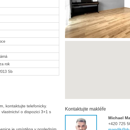
bce
árná
za rok
2013 Sb
, kontaktujte telefonicky.
Kontaktujte makléře
vlastnictví o dispozici 3+1 s
Michael M
+420 725 5
amenice je umístěna v posledním
mandik@rk-