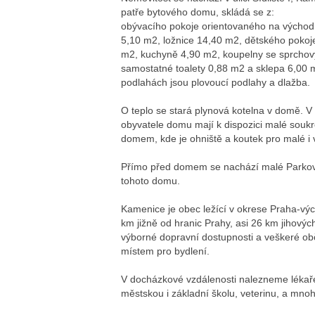
patře bytového domu, skládá se z:
obývacího pokoje orientovaného na východ
5,10 m2, ložnice 14,40 m2, dětského poko
m2, kuchyně 4,90 m2, koupelny se sprcho
samostatné toalety 0,88 m2 a sklepa 6,00 m
podlahách jsou plovoucí podlahy a dlažba.
O teplo se stará plynová kotelna v domě. 
obyvatele domu mají k dispozici malé sou
domem, kde je ohniště a koutek pro malé i 
Přímo před domem se nachází malé Parkovi
tohoto domu.
Kamenice je obec ležící v okrese Praha-výc
km jižně od hranic Prahy, asi 26 km jihový
výborné dopravní dostupnosti a veškeré ob
místem pro bydlení.
V docházkové vzdálenosti nalezneme lékaře
městskou i základní školu, veterinu, a mnoh