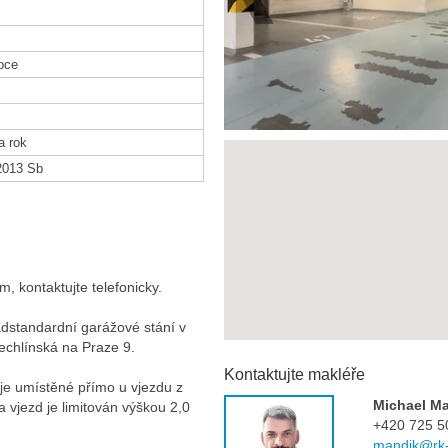
bce
a rok
2013 Sb
, kontaktujte telefonicky.
adstandardní garážové stání v
echlínská na Praze 9.
Kontaktujte makléře
je umístěné přímo u vjezdu z
Michael M
a vjezd je limitován výškou 2,0
+420 725 5
mandik@rk-