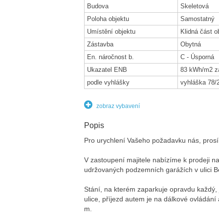
Budova
Skeletová
Poloha objektu
Samostatný
Umístění objektu
Klidná část o
Zástavba
Obytná
En. náročnost b.
C - Úsporná
Ukazatel ENB
83 kWh/m2 z
podle vyhlášky
vyhláška 78/
zobraz vybavení
Popis
Pro urychlení Vašeho požadavku nás, prosím
V zastoupení majitele nabízíme k prodeji n
udržovaných podzemních garážích v ulici B
Stání, na kterém zaparkuje opravdu každý, 
ulice, příjezd autem je na dálkové ovládání 
m.