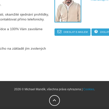
.
ti, okamžité sjednání prohlídky,
ontaktovat přímo telefonicky.
hlídce a 100% Vám zavoláme
ODESLAT E-MAILEM
ZASLAT
ícího na základě jím zvolených
2026 © Michael Mandík, všechna práva vyhrazena |
Cookies
.