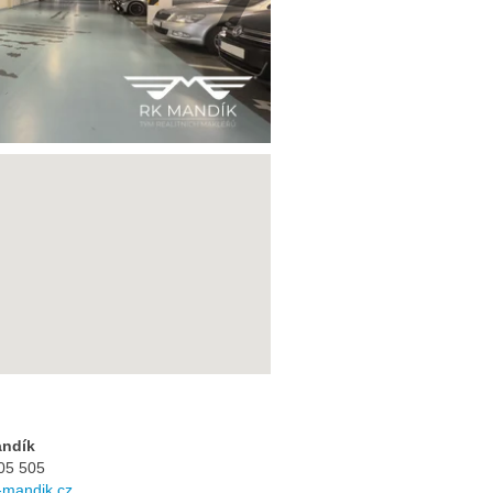
andík
05 505
mandik.cz