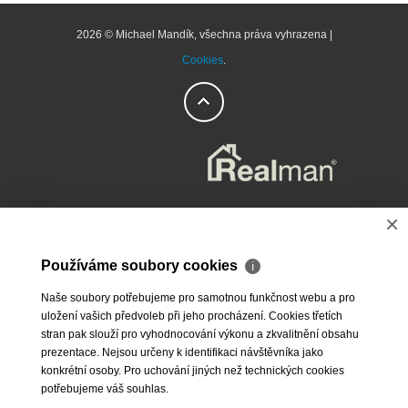
2026 © Michael Mandík, všechna práva vyhrazena |
Cookies
.
×
Používáme soubory cookies
ℹ
Naše soubory potřebujeme pro samotnou funkčnost webu a pro
uložení vašich předvoleb při jeho procházení. Cookies třetích
stran pak slouží pro vyhodnocování výkonu a zkvalitnění obsahu
prezentace. Nejsou určeny k identifikaci návštěvníka jako
konkrétní osoby. Pro uchování jiných než technických cookies
potřebujeme váš souhlas.