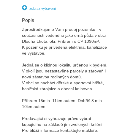
zobraz vybavení
Popis
Zprostředkujeme Vám prodej pozemku - v
současnosti vedeného jako orná půda v obci
Dlouhá Lhota, okr. Příbram o CP 1090m².
K pozemku je přivedena elektřina, kanalizace
ve výstavbě.
Jedná se o klidnou lokalitu určenou k bydlení.
V okolí jsou nezastavěné parcely a zároveň i
nová zástavba rodinných domů.
V obci se nachází dětské a sportovní hřiště,
hasičská zbrojnice a obecní knihovna.
Příbram 15min. 11km autem, Dobříš 8 min.
10km autem.
Prodávající si vyhrazuje právo vybrat
kupujícího na základě jím zvolených kritérií.
Pro bližší informace kontaktujte makléře.