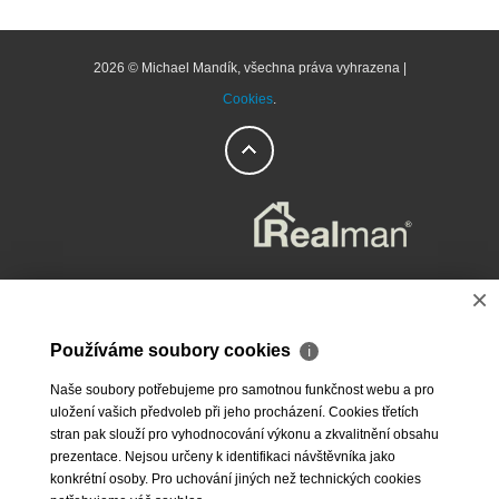
2026 © Michael Mandík, všechna práva vyhrazena |
Cookies
.
×
Používáme soubory cookies
ℹ
Naše soubory potřebujeme pro samotnou funkčnost webu a pro
uložení vašich předvoleb při jeho procházení. Cookies třetích
stran pak slouží pro vyhodnocování výkonu a zkvalitnění obsahu
prezentace. Nejsou určeny k identifikaci návštěvníka jako
konkrétní osoby. Pro uchování jiných než technických cookies