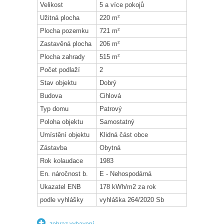
Velikost
5 a více pokojů
Užitná plocha
220 m²
Plocha pozemku
721 m²
Zastavěná plocha
206 m²
Plocha zahrady
515 m²
Počet podlaží
2
Stav objektu
Dobrý
Budova
Cihlová
Typ domu
Patrový
Poloha objektu
Samostatný
Umístění objektu
Klidná část obce
Zástavba
Obytná
Rok kolaudace
1983
En. náročnost b.
E - Nehospodárná
Ukazatel ENB
178 kWh/m2 za rok
podle vyhlášky
vyhláška 264/2020 Sb