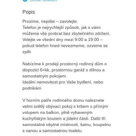
zobraz vybavení
Popis
Prosíme, nepište – zavolejte.
Telefon je nejrychlejší způsob, jak s vámi
můžeme vše probrat bez zbytečného zdržení.
Volejte ve všední dny mezi 9:00 a 19:00 –
pokud telefon hned nevezmeme, ozveme se
zpět.
Nabízíme k prodeji prostorný rodinný dům o
dispozici 6+kk, prostornou garáž s dílnou a
samostatným pokojem.
Ideální nemovitost pro Vaše bydlení, nebo
podnikání.
V horním patře rodinného domu naleznete
velmi světlý obývací pokoj s krbem s přímým
vstupem na balkon, plně vybaveným
kuchyňským koutem a jídelní částí. Další tři
samostatné obytné místnosti, šatnu, koupelnu
s vanou a samostatnou toaletu.