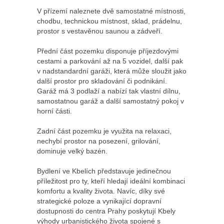
V přízemí naleznete dvě samostatné místnosti,
chodbu, technickou místnost, sklad, prádelnu,
prostor s vestavěnou saunou a zádveří.
Přední část pozemku disponuje příjezdovými
cestami a parkování až na 5 vozidel, další pak
v nadstandardní garáži, která může sloužit jako
další prostor pro skladování či podnikání.
Garáž má 3 podlaží a nabízí tak vlastní dílnu,
samostatnou garáž a další samostatný pokoj v
horní části.
Zadní část pozemku je využita na relaxaci,
nechybí prostor na posezení, grilování,
dominuje velký bazén.
Bydlení ve Kbelích představuje jedinečnou
příležitost pro ty, kteří hledají ideální kombinaci
komfortu a kvality života. Navíc, díky své
strategické poloze a vynikající dopravní
dostupnosti do centra Prahy poskytují Kbely
výhody urbanistického života spojené s