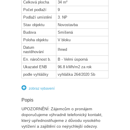
Celková plocha
34 m²
Počet podlaží
9
Podlaží umístění
3. NP
Stav objektu
Novostavba
Budova
Smíšená
Poloha objektu
V bloku
Datum
Ihned
nastěhování
En. náročnost b.
B - Velmi úsporná
Ukazatel ENB
96.8 kWh/m2 za rok
podle vyhlášky
vyhláška 264/2020 Sb
zobraz vybavení
Popis
UPOZORNĚNÍ: Zájemcům o pronájem
doporučujeme výhradně telefonický kontakt,
který upřednostňujeme z důvodu vysokého
vytížení a zajištění co nejrychlejší odezvy.