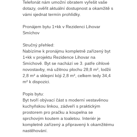
Telefonát nám umožní obratem vyřešit vaše
dotazy, ověřit aktuální dostupnost a okamžitě s
vámi sjednat termín prohlídky.
Pronájem bytu 1+kk v Rezidenci Lihovar
Smíchov
Stručný přehled:
Nabízíme k pronájmu kompletně zařízený byt
1+kk v projektu Rezidence Lihovar na
Smíchově. Byt se nachází ve 3. patře cihlové
novostavby, má užitnou plochu 28,8 m², lodžii
2,8 m² a sklepní kóji 2,8 m², celkem tedy 34,4
m² k dispozici.
Popis bytu:
Byt tvoří obývací část s moderní vestavěnou
kuchyňskou linkou, zádveří s praktickým
prostorem pro pračku a koupelna se
sprchovým koutem a toaletou. Interiér je
kompletně zařízený a připravený k okamžitému
nastěhování.