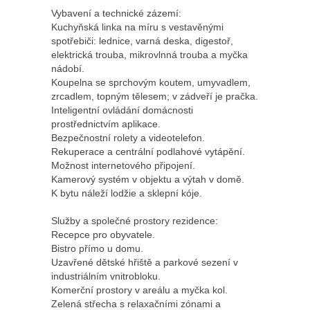
Vybavení a technické zázemí:
Kuchyňská linka na míru s vestavěnými
spotřebiči: lednice, varná deska, digestoř,
elektrická trouba, mikrovlnná trouba a myčka
nádobí.
Koupelna se sprchovým koutem, umyvadlem,
zrcadlem, topným tělesem; v zádveří je pračka.
Inteligentní ovládání domácnosti
prostřednictvím aplikace.
Bezpečnostní rolety a videotelefon.
Rekuperace a centrální podlahové vytápění.
Možnost internetového připojení.
Kamerový systém v objektu a výtah v domě.
K bytu náleží lodžie a sklepní kóje.
Služby a společné prostory rezidence:
Recepce pro obyvatele.
Bistro přímo u domu.
Uzavřené dětské hřiště a parkové sezení v
industriálním vnitrobloku.
Komerční prostory v areálu a myčka kol.
Zelená střecha s relaxačními zónami a