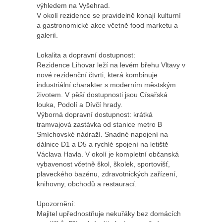
výhledem na Vyšehrad.
V okolí rezidence se pravidelně konají kulturní
a gastronomické akce včetně food marketu a
galerií.
Lokalita a dopravní dostupnost:
Rezidence Lihovar leží na levém břehu Vltavy v
nové rezidenční čtvrti, která kombinuje
industriální charakter s moderním městským
životem. V pěší dostupnosti jsou Císařská
louka, Podolí a Dívčí hrady.
Výborná dopravní dostupnost: krátká
tramvajová zastávka od stanice metro B
Smíchovské nádraží. Snadné napojení na
dálnice D1 a D5 a rychlé spojení na letiště
Václava Havla. V okolí je kompletní občanská
vybavenost včetně škol, školek, sportovišť,
plaveckého bazénu, zdravotnických zařízení,
knihovny, obchodů a restaurací.
Upozornění:
Majitel upřednostňuje nekuřáky bez domácích