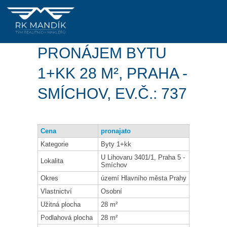
PRONÁJEM BYTU
1+KK 28 M², PRAHA -
SMÍCHOV, EV.Č.: 737
Cena
pronajato
Kategorie
Byty 1+kk
U Lihovaru 3401/1, Praha 5 -
Lokalita
Smíchov
Okres
území Hlavního města Prahy
Vlastnictví
Osobní
Užitná plocha
28 m²
Podlahová plocha
28 m²