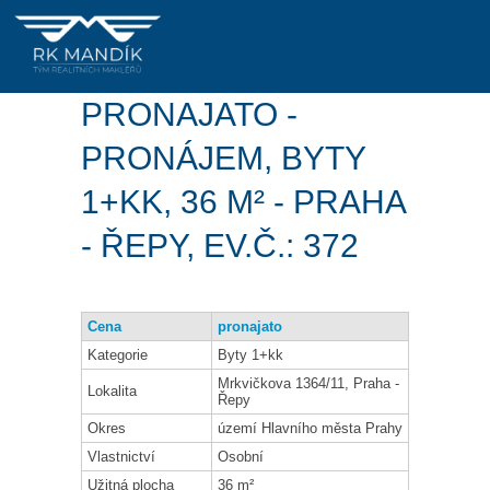
PRONAJATO -
PRONÁJEM, BYTY
1+KK, 36 M² - PRAHA
- ŘEPY, EV.Č.: 372
Cena
pronajato
Kategorie
Byty 1+kk
Mrkvičkova 1364/11, Praha -
Lokalita
Řepy
Okres
území Hlavního města Prahy
Vlastnictví
Osobní
Užitná plocha
36 m²