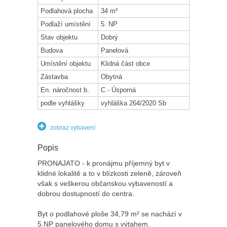
Podlahová plocha
34 m²
Podlaží umístění
5. NP
Stav objektu
Dobrý
Budova
Panelová
Umístění objektu
Klidná část obce
Zástavba
Obytná
En. náročnost b.
C - Úsporná
podle vyhlášky
vyhláška 264/2020 Sb
zobraz vybavení
Popis
PRONAJATO - k pronájmu příjemný byt v
klidné lokalitě a to v blízkosti zeleně, zároveň
však s veškerou občanskou vybaveností a
dobrou dostupností do centra.
Byt o podlahové ploše 34,79 m² se nachází v
5.NP panelového domu s výtahem.