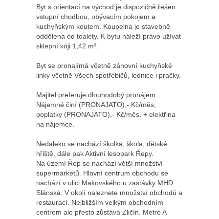
Byt s orientací na východ je dispozičně řešen
vstupní chodbou, obývacím pokojem a
kuchyňským koutem. Koupelna je stavebně
oddělena od toalety. K bytu náleží právo užívat
sklepní kóji 1,42 m².
Byt se pronajímá včetně zánovní kuchyňské
linky včetně Všech spotřebičů, lednice i pračky.
Majitel preferuje dlouhodobý pronájem.
Nájemné činí (PRONAJATO),- Kč/měs,
poplatky (PRONAJATO),- Kč/měs. + elektřina
na nájemce.
Nedaleko se nachází školka, škola, dětské
hřiště, dále pak Aktivní lesopark Řepy.
Na území Řep se nachází větší množství
supermarketů. Hlavní centrum obchodu se
nachází v ulici Makovského u zastávky MHD
Slánská. V okolí naleznete množství obchodů a
restaurací. Nejbližším velkým obchodním
centrem ale přesto zůstává Zličín. Metro A