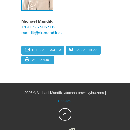
Michael Mandík
+420 725 505 505
mandik@rk-mandik.cz
ODESLAT E-MAILEM
ZASLAT DOTAZ
VYTISKNOUT
2026 © Michael Mandík, všechna práva vyhrazena |
Cookies
.