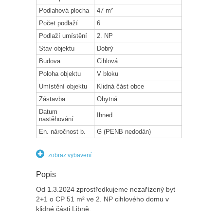
Podlahová plocha
47 m²
Počet podlaží
6
Podlaží umístění
2. NP
Stav objektu
Dobrý
Budova
Cihlová
Poloha objektu
V bloku
Umístění objektu
Klidná část obce
Zástavba
Obytná
Datum
Ihned
nastěhování
En. náročnost b.
G (PENB nedodán)
zobraz vybavení
Popis
Od 1.3.2024 zprostředkujeme nezařízený byt
2+1 o CP 51 m² ve 2. NP cihlového domu v
klidné části Libně.