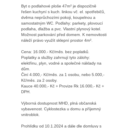
Byt o podlahové ploše 47m² je dispozičně
řešen kuchyní s kuch. linkou vč. el. spotřebičů,
dvěma neprůchozími pokoji, koupelnou a
samostatným WC. Podlahy: parkety, plovoucí
podlaha, dlažba a pvc. Vlastní plynový kotel.
Možnost parkování před domem. K nemovitosti
náleží právo využít sklepní prostor 4m².
Cena: 16.000.- Kč/měs. bez poplatků.
Poplatky a služby zahrnují tyto zálohy:
elektřinu, plyn, vodné a společné náklady na
dům.
Činí 4.000,- Kč/měs. za 1 osobu, nebo 5.000,-
Kč/měs. za 2 osoby.
Kauce 40.000,- Kč + Provize Rk 16.000,- Kč +
DPH.
Výborná dostupnost MHD, plná občanská
vybavenost. Cyklostezka u domu a příjemný
vnitroblok.
Prohlídky od 10.1.2024 a dále dle domluvy s