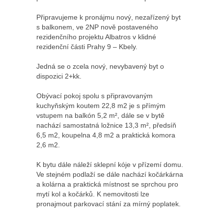
Připravujeme k pronájmu nový, nezařízený byt
s balkonem, ve 2NP nově postaveného
rezidenčního projektu Albatros v klidné
rezidenční části Prahy 9 – Kbely.
Jedná se o zcela nový, nevybavený byt o
dispozici 2+kk.
Obývací pokoj spolu s připravovaným
kuchyňským koutem 22,8 m2 je s přímým
vstupem na balkón 5,2 m², dále se v bytě
nachází samostatná ložnice 13,3 m², předsíň
6,5 m2, koupelna 4,8 m2 a praktická komora
2,6 m2.
K bytu dále náleží sklepní kóje v přízemí domu.
Ve stejném podlaží se dále nachází kočárkárna
a kolárna a praktická místnost se sprchou pro
mytí kol a kočárků. K nemovitosti lze
pronajmout parkovací stání za mírný poplatek.