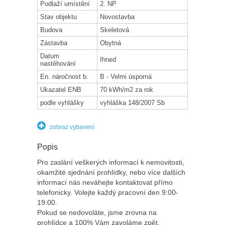
Podlaží umístění
2. NP
Stav objektu
Novostavba
Budova
Skeletová
Zástavba
Obytná
Datum
Ihned
nastěhování
En. náročnost b.
B - Velmi úsporná
Ukazatel ENB
70 kWh/m2 za rok
podle vyhlášky
vyhláška 148/2007 Sb
zobraz vybavení
Popis
Pro zaslání veškerých informací k nemovitosti,
okamžité sjednání prohlídky, nebo více dalších
informací nás neváhejte kontaktovat přímo
telefonicky. Volejte každý pracovní den 9:00-
19:00.
Pokud se nedovoláte, jsme zrovna na
prohlídce a 100% Vám zavoláme zpět.