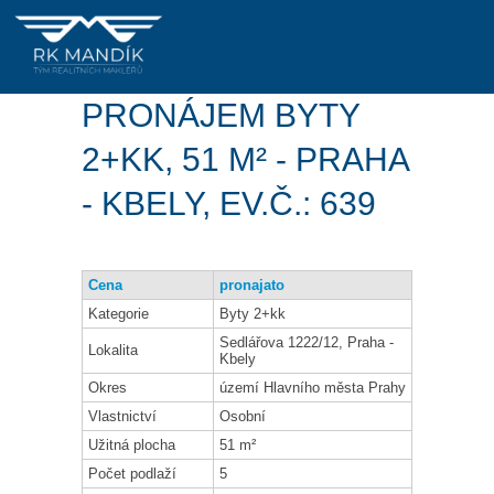
PRONÁJEM BYTY
2+KK, 51 M² - PRAHA
- KBELY, EV.Č.: 639
Cena
pronajato
Kategorie
Byty 2+kk
Sedlářova 1222/12, Praha -
Lokalita
Kbely
Okres
území Hlavního města Prahy
Vlastnictví
Osobní
Užitná plocha
51 m²
Počet podlaží
5