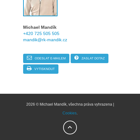
Michael Mandík
+420 725 505 505
mandik@rk-mandik.cz
ODESLAT E-MAILEM
ZASLAT DOTAZ
VYTISKNOUT
2026 © Michael Mandík, všechna práva vyhrazena |
Cookies
.