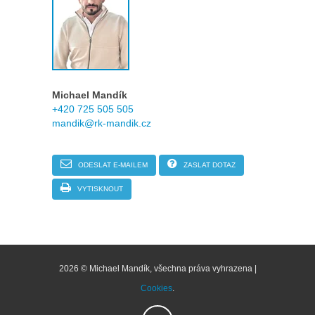
Michael Mandík
+420 725 505 505
mandik@rk-mandik.cz
ODESLAT E-MAILEM
ZASLAT DOTAZ
VYTISKNOUT
2026 © Michael Mandík, všechna práva vyhrazena |
Cookies
.