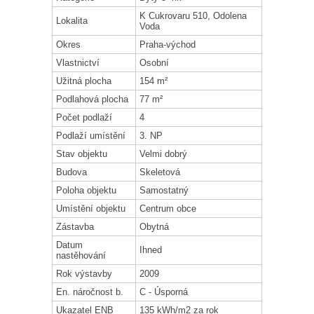
K Cukrovaru 510, Odolena
Lokalita
Voda
Okres
Praha-východ
Vlastnictví
Osobní
Užitná plocha
154 m²
Podlahová plocha
77 m²
Počet podlaží
4
Podlaží umístění
3. NP
Stav objektu
Velmi dobrý
Budova
Skeletová
Poloha objektu
Samostatný
Umístění objektu
Centrum obce
Zástavba
Obytná
Datum
Ihned
nastěhování
Rok výstavby
2009
En. náročnost b.
C - Úsporná
Ukazatel ENB
135 kWh/m2 za rok