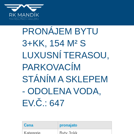
PRONÁJEM BYTU
3+KK, 154 M² S
LUXUSNÍ TERASOU,
PARKOVACÍM
STÁNÍM A SKLEPEM
- ODOLENA VODA,
EV.Č.: 647
Cena
pronajato
Kategorie
Byty 3+kk