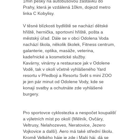
1min pěšky na autobusovou zastávku do
Prahy, která je vzdálená 10km, dojezd metro
linka C Kobylisy.
V těsné blízkosti bydliště se nachází dětské
hřiště, hernička, sportovní hřiště, pošta a
městský úřad. Dále se v obci Odolena Voda
nachází škola, několik školek, Fitness centrum,
galanterie, optika, masáže, veterina,
kadeřnické a kosmetické služby.
Kavárny, vinárny a restaurace jak v Odolene
Vodě, tak v okolí včetně vyhlášeného Yard
resortu v Předboji a Resortu Svět s mini ZOO
je jen pár minut od Odolene Vody, kde se
konají svatby a ochutnáte zde vyhlášené
burgery.
Pro sportovce cyklostezka a nespočet koupališť
a výletních míst po okolí (Mělník, Ovčáry,
Veltrusy, Nelahozeves, Neratovice, Jezero
Vojkovice a další). Aero má také střední školu.
Kromě Velkého háje je zde i Malý háj, dá se