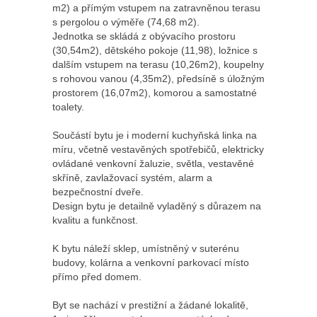
m2) a přímým vstupem na zatravněnou terasu
s pergolou o výměře (74,68 m2).
Jednotka se skládá z obývacího prostoru
(30,54m2), dětského pokoje (11,98), ložnice s
dalším vstupem na terasu (10,26m2), koupelny
s rohovou vanou (4,35m2), předsíně s úložným
prostorem (16,07m2), komorou a samostatné
toalety.
Součástí bytu je i moderní kuchyňská linka na
míru, včetně vestavěných spotřebičů, elektricky
ovládané venkovní žaluzie, světla, vestavěné
skříně, zavlažovací systém, alarm a
bezpečnostní dveře.
Design bytu je detailně vyladěný s důrazem na
kvalitu a funkčnost.
K bytu náleží sklep, umístněný v suterénu
budovy, kolárna a venkovní parkovací místo
přímo před domem.
Byt se nachází v prestižní a žádané lokalitě,