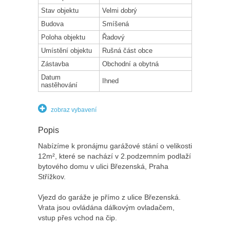
Stav objektu
Velmi dobrý
Budova
Smíšená
Poloha objektu
Řadový
Umístění objektu
Rušná část obce
Zástavba
Obchodní a obytná
Datum
Ihned
nastěhování
zobraz vybavení
Popis
Nabízíme k pronájmu garážové stání o velikosti
12m², které se nachází v 2.podzemním podlaží
bytového domu v ulici Březenská, Praha
Střížkov.
Vjezd do garáže je přímo z ulice Březenská.
Vrata jsou ovládána dálkovým ovladačem,
vstup přes vchod na čip.