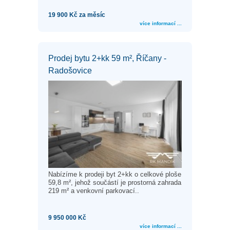
19 900 Kč za měsíc
více informací ...
Prodej bytu 2+kk 59 m², Říčany -
Radošovice
Nabízíme k prodeji byt 2+kk o celkové ploše
59,8 m², jehož součástí je prostorná zahrada
219 m² a venkovní parkovací..
9 950 000 Kč
více informací ...