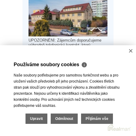
UPOZORNĚNÍ: Zájemcům doporučujeme
výhradně telefonický kontakt, který
×
upřednostňujeme z důvodu vysokého
vytížení a..
Používáme soubory cookies
ℹ
pronajato
více informací ...
Naše soubory potřebujeme pro samotnou funkčnost webu a pro
uložení vašich předvoleb při jeho procházení. Cookies třetích
stran pak slouží pro vyhodnocování výkonu a zkvalitnění obsahu
Pronájem skladu 50 m², Praha -
prezentace. Nejsou určeny k identifikaci návštěvníka jako
Libeň
konkrétní osoby. Pro uchování jiných než technických cookies
potřebujeme váš souhlas.
Upravit
Odmítnout
Přijímám vše