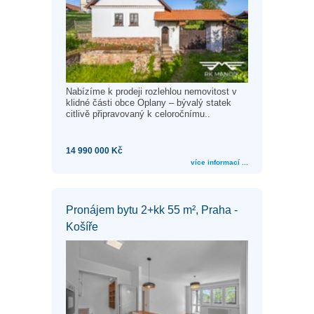
Nabízíme k prodeji rozlehlou nemovitost v
klidné části obce Oplany – bývalý statek
citlivě připravovaný k celoročnímu..
14 990 000 Kč
více informací ...
Pronájem bytu 2+kk 55 m², Praha -
Košíře