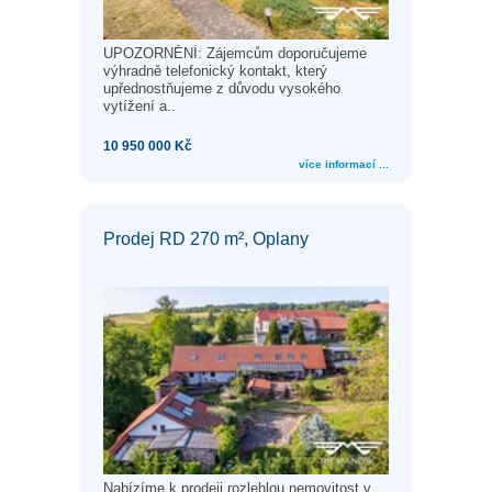
UPOZORNĚNÍ: Zájemcům doporučujeme
výhradně telefonický kontakt, který
upřednostňujeme z důvodu vysokého
vytížení a..
10 950 000 Kč
více informací ...
Prodej RD 270 m², Oplany
Nabízíme k prodeji rozlehlou nemovitost v