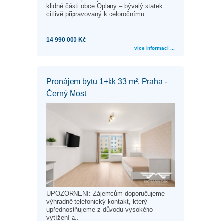
klidné části obce Oplany – bývalý statek
citlivě připravovaný k celoročnímu..
14 990 000 Kč
více informací ...
Pronájem bytu 1+kk 33 m², Praha -
Černý Most
UPOZORNĚNÍ: Zájemcům doporučujeme
výhradně telefonický kontakt, který
upřednostňujeme z důvodu vysokého
vytížení a..